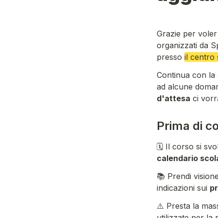
Grazie per voler 
organizzati da 
S
presso
il centro
Continua con la 
ad alcune doman
d'attesa
 ci vor
Prima di c
🗓️ Il corso si sv
calendario scol
📚 Prendi visione
indicazioni sui 
pr
⚠️ Presta la mas
utilizzate per la 