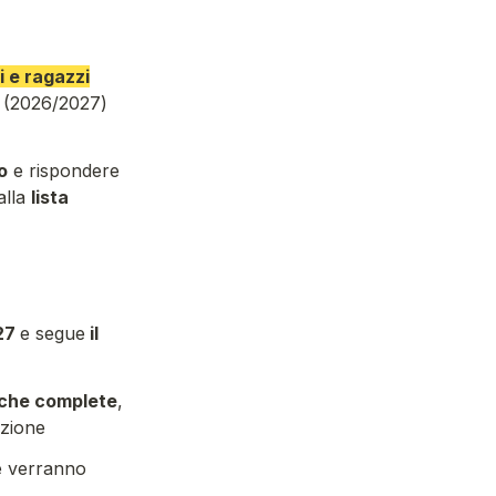
 e ragazzi
 (
2026/2027
) 
o
 e rispondere 
lla 
lista 
27
e segue
il 
iche complete
, 
azione
e verranno 