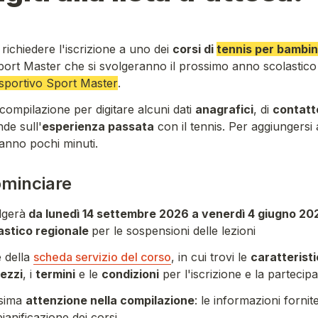
richiedere l'iscrizione a uno dei 
corsi di 
tennis
per 
bambini
port Master
 che si svolgeranno 
il prossimo anno scolastico
 sportivo Sport Master
.
compilazione per digitare alcuni dati 
anagrafici
, di 
contatt
de sull'
esperienza passata
 con il 
tennis
. Per aggiungersi a
ranno pochi minuti.
ominciare
olgerà
da lunedì 14 settembre 2026 a venerdì 4 giugno 20
astico regionale
per le sospensioni delle lezioni
 della 
scheda servizio del corso
, in cui trovi le 
caratterist
ezzi
, i 
termini
 e le 
condizioni
 per l'iscrizione e la partecip
sima 
attenzione nella compilazione
: le informazioni fornit
pianificazione dei corsi