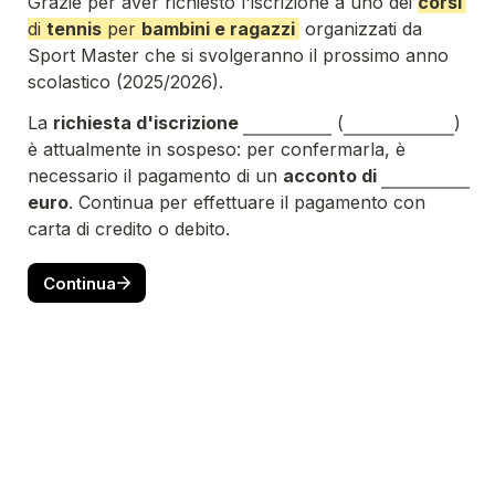
Grazie per aver richiesto l'iscrizione a uno dei 
corsi
di 
tennis
 per 
bambini e ragazzi
organizzati da 
Sport Master
 che si svolgeranno 
il prossimo anno 
scolastico
 (
2025/2026
).
La 
richiesta d'iscrizione 
 (
) 
è attualmente in sospeso: per confermarla, è 
necessario il pagamento di un 
acconto di 
euro
. Continua per effettuare il pagamento con 
Continua